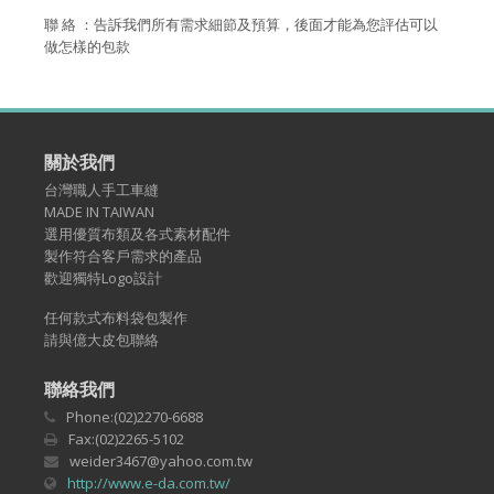
聯 絡 ：告訴我們所有需求細節及預算，後面才能為您評估可以
做怎樣的包款
關於我們
台灣職人手工車縫
MADE IN TAIWAN
選用優質布類及各式素材配件
製作符合客戶需求的產品
歡迎獨特Logo設計
任何款式布料袋包製作
請與億大皮包聯絡
聯絡我們
Phone:(02)2270-6688
Fax:(02)2265-5102
weider3467@yahoo.com.tw
http://www.e-da.com.tw/