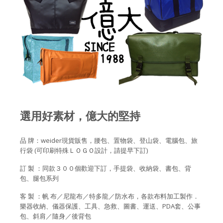
選用好素材，億大的堅持
品 牌：weider現貨販售，腰包、置物袋、登山袋、電腦包、旅
行袋 (可印刷特殊ＬＯＧＯ設計，請提早下訂)
訂 製 ：同款３００個歡迎下訂，手提袋、收納袋、書包、背
包、腿包系列
客 製 ：帆 布／尼龍布／特多龍／防水布，各款布料加工製作．
樂器收納、儀器保護、工具、急救、圖書、運送、PDA套、公事
包、斜肩／隨身／後背包